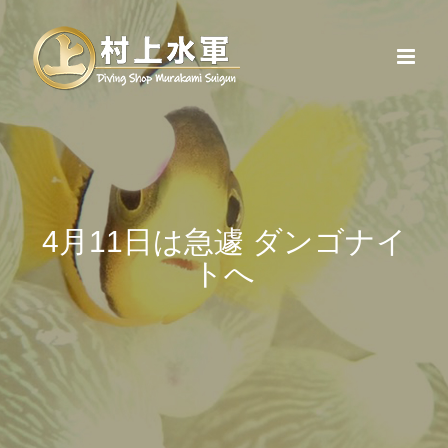
Skip
to
content
4月11日は急遽 ダンゴナイ
トへ