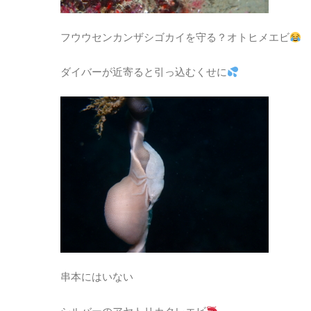
フウウセンカンザシゴカイを守る？オトヒメエビ
ダイバーが近寄ると引っ込むくせに
串本にはいない