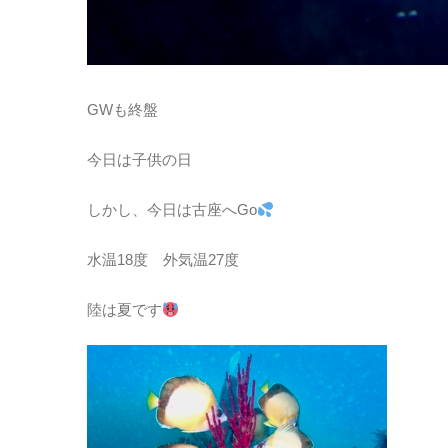
GWも終盤
今日は子供の日
しかし、今日は古座へGo
水温18度 外気温27度
陸は夏です