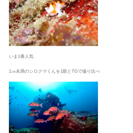
いま1番人気
1㎝未満のシロクマくんを1眼とTGで撮り比べ